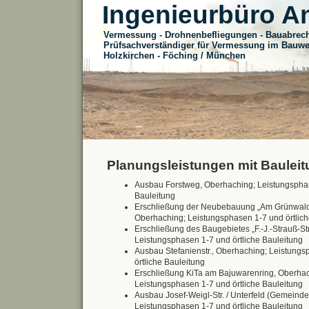
Ingenieurbüro A
Vermessung - Drohnenbefliegungen - Bauabre
Prüfsachverständiger für Vermessung im Bauw
Holzkirchen - Föching / München
Planungsleistungen mit Baulei
Ausbau Forstweg, Oberhaching; Leistungsphas
Bauleitung
Erschließung der Neubebauung „Am Grünwald
Oberhaching; Leistungsphasen 1-7 und örtlich
Erschließung des Baugebietes „F.-J.-Strauß-Str
Leistungsphasen 1-7 und örtliche Bauleitung
Ausbau Stefanienstr., Oberhaching; Leistung
örtliche Bauleitung
Erschließung KiTa am Bajuwarenring, Oberhac
Leistungsphasen 1-7 und örtliche Bauleitung
Ausbau Josef-Weigl-Str. / Unterfeld (Gemeind
Leistungsphasen 1-7 und örtliche Bauleitung